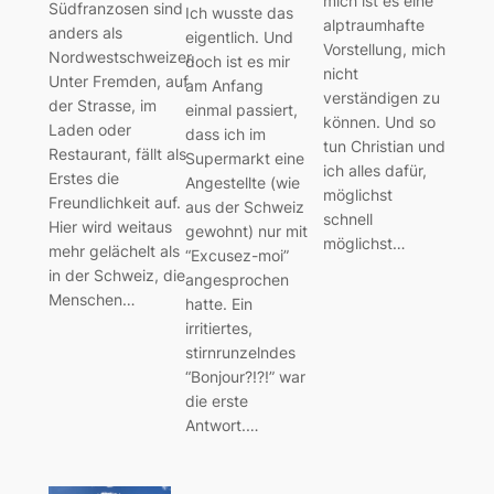
mich ist es eine
Südfranzosen sind
Ich wusste das
alptraumhafte
anders als
eigentlich. Und
Vorstellung, mich
Nordwestschweizer.
doch ist es mir
nicht
Unter Fremden, auf
am Anfang
verständigen zu
der Strasse, im
einmal passiert,
können. Und so
Laden oder
dass ich im
tun Christian und
Restaurant, fällt als
Supermarkt eine
ich alles dafür,
Erstes die
Angestellte (wie
möglichst
Freundlichkeit auf.
aus der Schweiz
schnell
Hier wird weitaus
gewohnt) nur mit
möglichst…
mehr gelächelt als
“Excusez-moi”
in der Schweiz, die
angesprochen
Menschen…
hatte. Ein
irritiertes,
stirnrunzelndes
“Bonjour?!?!” war
die erste
Antwort.…