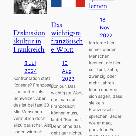
lernen
18
Das
Nov
wichtigste
Diskussion
2022
französisch
skultur in
Ich lerne hier
e Wort:
Frankreich
immer wieder
Menschen
kennen, die hier
10
8 Jul
seit fünf, zehn,
Aug
2024
zwanzig oder
Konfrontation statt
2023
mehr Jahren
Konsens? Franzosen
Bonjour. Das
leben und von
sind anders als
wichtigste Wort,
sich sagen, dass
Schweizer. Aber
das man auf
sie kein
das ist bei fast 68
Französisch
Französisch
Mio Menschen
können muss,
sprechen. Jeder
vermutlich doch
lautet “Bonjour”.
wie er mag,
allzu pauschal. Also
Denn ohne das
ganz klar. Für
sagen wir mal:
geht gar nichts.