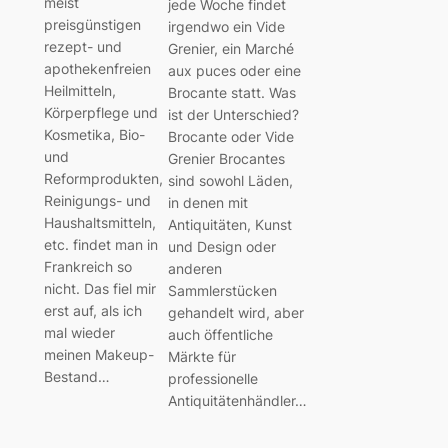
meist
jede Woche findet
preisgünstigen
irgendwo ein Vide
rezept- und
Grenier, ein Marché
apothekenfreien
aux puces oder eine
Heilmitteln,
Brocante statt. Was
Körperpflege und
ist der Unterschied?
Kosmetika, Bio-
Brocante oder Vide
und
Grenier Brocantes
Reformprodukten,
sind sowohl Läden,
Reinigungs- und
in denen mit
Haushaltsmitteln,
Antiquitäten, Kunst
etc. findet man in
und Design oder
Frankreich so
anderen
nicht. Das fiel mir
Sammlerstücken
erst auf, als ich
gehandelt wird, aber
mal wieder
auch öffentliche
meinen Makeup-
Märkte für
Bestand…
professionelle
Antiquitätenhändler…