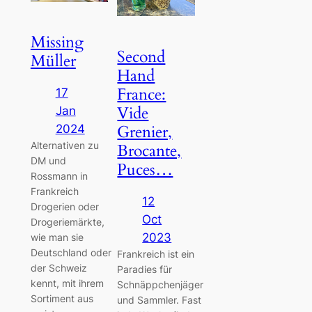
Missing
Second
Müller
Hand
France:
17
Vide
Jan
Grenier,
2024
Alternativen zu
Brocante,
DM und
Puces…
Rossmann in
Frankreich
12
Drogerien oder
Oct
Drogeriemärkte,
2023
wie man sie
Deutschland oder
Frankreich ist ein
der Schweiz
Paradies für
kennt, mit ihrem
Schnäppchenjäger
Sortiment aus
und Sammler. Fast