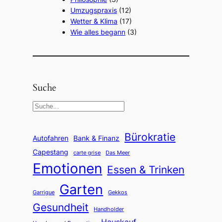
Umzugspraxis
(12)
Wetter & Klima
(17)
Wie alles begann
(3)
Suche
S
e
a
Bürokratie
Autofahren
Bank & Finanz
r
Capestang
carte grise
Das Meer
c
Emotionen
Essen & Trinken
h
Garten
Garrigue
Gekkos
Gesundheit
Handholder
Hauskauf