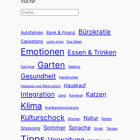
Suche
S
e
a
Bürokratie
Autofahren
Bank & Finanz
r
Capestang
carte grise
Das Meer
c
Emotionen
Essen & Trinken
h
Garten
Garrigue
Gekkos
Gesundheit
Handholder
Hauskauf
Hausbau und Renovation
Integration
Katzen
Jagd
Karneval
Klima
Krankenversicherung
Kulturschock
Natur
Mücken
Ratten
Sommer
Sprache
Shopping
Streik
Tanzen
Tipps
Verwaltung